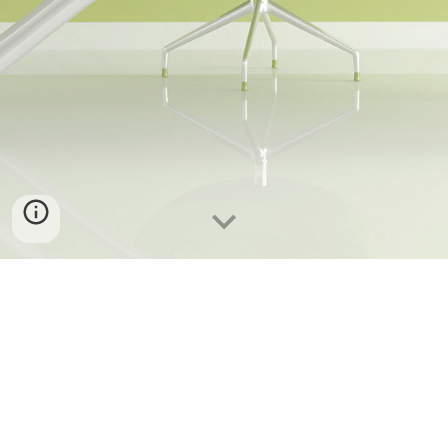
Kopf- Hand- Netz- Mund- Werker
...mehr über derschober